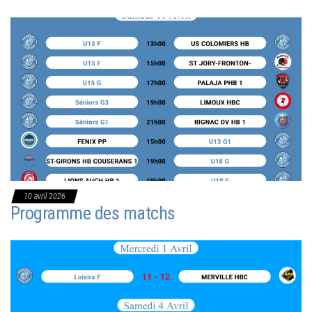
10 avril 2026
Programme des matchs