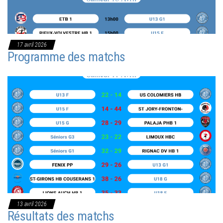
17 avril 2026
Programme des matchs
13 avril 2026
Résultats des matchs