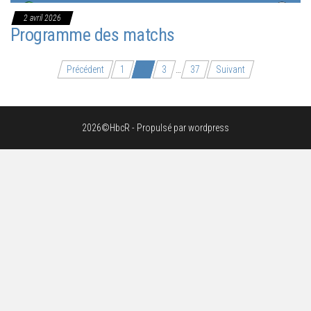
2 avril 2026
Programme des matchs
Pagination
Précédent
1
2
3
…
37
Suivant
des
publications
2026©HbcR - Propulsé par wordpress