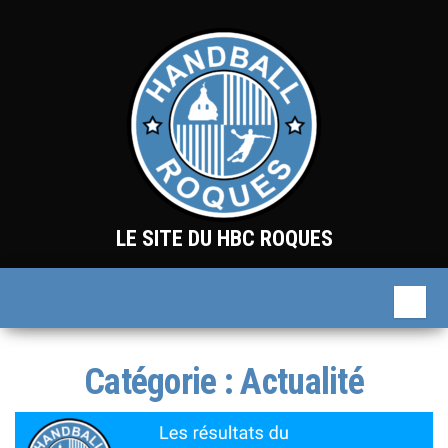
Skip
to
the
content
LE SITE DU HBC ROQUES
Catégorie :
Actualité