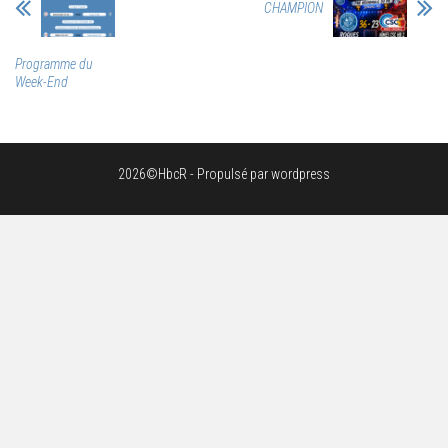
CHAMPION
Programme du
Week-End
2026©HbcR - Propulsé par wordpress