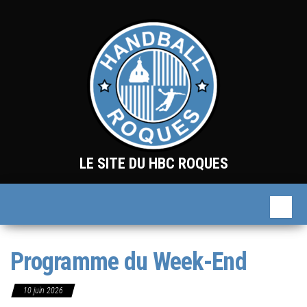
Skip
to
the
content
LE SITE DU HBC ROQUES
Programme du Week-End
10 juin 2026