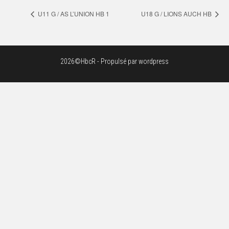
U11 G / AS L’UNION HB 1
U18 G / LIONS AUCH HB
2026©HbcR - Propulsé par wordpress