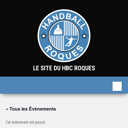
Skip
to
the
content
LE SITE DU HBC ROQUES
« Tous les Évènements
Cet évènement est passé.