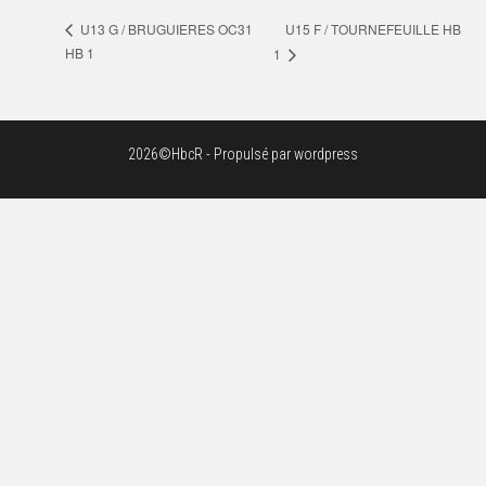
U15 F / TOURNEFEUILLE HB
U13 G / BRUGUIERES OC31
HB 1
1
2026©HbcR - Propulsé par wordpress