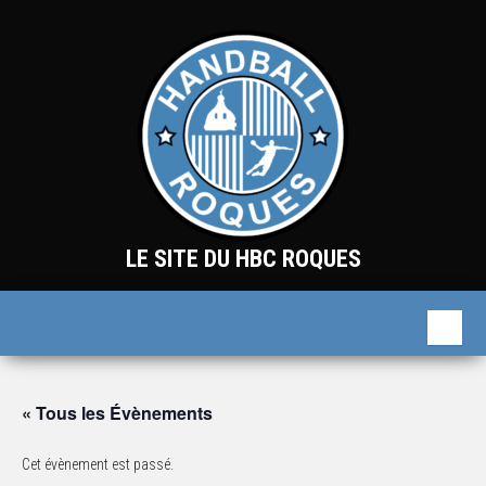
Skip
to
the
content
LE SITE DU HBC ROQUES
« Tous les Évènements
Cet évènement est passé.