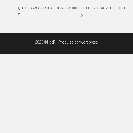
U11 G / BEAUZELLE HB 1
RIEUX-VOLVESTRE HB 2 / Loisirs
F
2026©HbcR - Propulsé par wordpress