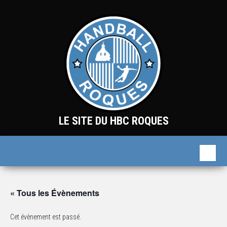
Skip
to
the
content
LE SITE DU HBC ROQUES
« Tous les Évènements
Cet évènement est passé.