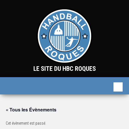
Skip
to
the
content
LE SITE DU HBC ROQUES
« Tous les Évènements
Cet évènement est passé.