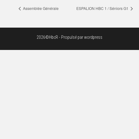
Assemblée Générale
ESPALION HBC 1 / Séniors G1
2026©HbcR - Propulsé par wordpress