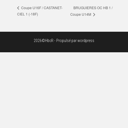
BRUGUIERES OC HB 1 /
Coupe U16F / CASTANET-
CIEL 1 (-18F)
Coupe U14M
2026©HbcR - Propulsé par wordpress