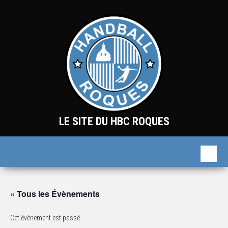
Skip
to
the
content
LE SITE DU HBC ROQUES
« Tous les Évènements
Cet évènement est passé.