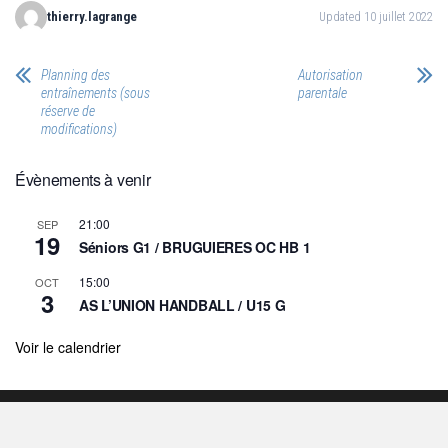
thierry.lagrange
Updated 10 juillet 2022
Planning des
Autorisation
entraînements (sous
parentale
réserve de
modifications)
Évènements à venir
21:00
SEP
19
Séniors G1 / BRUGUIERES OC HB 1
15:00
OCT
3
AS L’UNION HANDBALL / U15 G
Voir le calendrier
2026©HbcR - Propulsé par wordpress