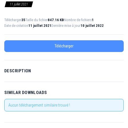
11 juillet 2021
Télécharger
35
Taille du fichier
847.16 KB
Nombre de fichiers
1
Date de création
11 juillet 2021
Dernière mise à jour
10 juillet 2022
Télécharger
DESCRIPTION
SIMILAR DOWNLOADS
Aucun téléchargement similaire trouvé !