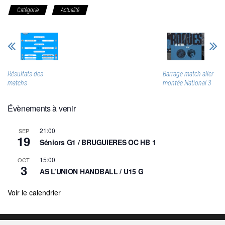
Catégorie
Actualité
Résultats des
Barrage match aller
matchs
montée National 3
Évènements à venir
21:00
SEP
19
Séniors G1 / BRUGUIERES OC HB 1
15:00
OCT
3
AS L’UNION HANDBALL / U15 G
Voir le calendrier