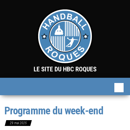
Skip
to
the
content
LE SITE DU HBC ROQUES
Programme du week-end
29 mai 2025