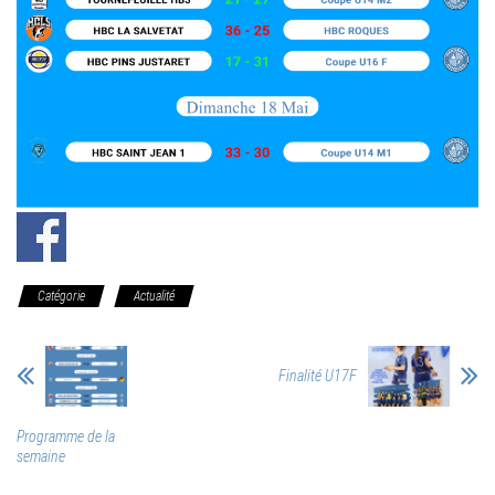
Catégorie
Actualité
Finalité U17F
Programme de la
semaine