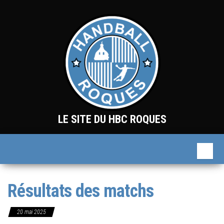
Skip
to
the
content
LE SITE DU HBC ROQUES
Résultats des matchs
20 mai 2025