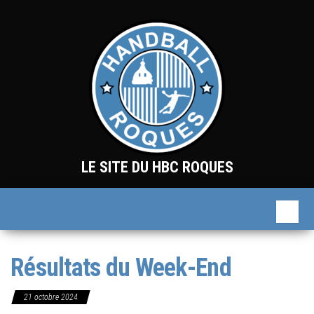
Skip
to
the
content
LE SITE DU HBC ROQUES
Résultats du Week-End
21 octobre 2024