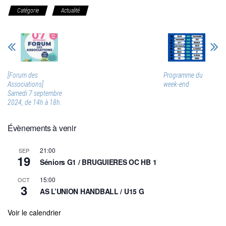
Catégorie
Actualité
[Forum des
Programme du
Associations]
week-end
Samedi 7 septembre
2024, de 14h à 18h.
Évènements à venir
21:00
SEP
19
Séniors G1 / BRUGUIERES OC HB 1
15:00
OCT
3
AS L’UNION HANDBALL / U15 G
Voir le calendrier