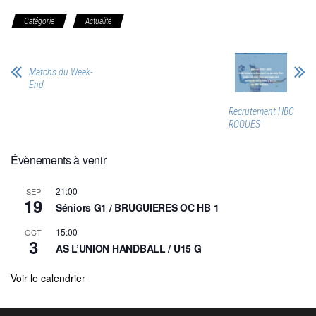
Catégorie
Actualité
Matchs du Week-
End
Recrutement HBC
ROQUES
Évènements à venir
21:00
SEP
19
Séniors G1 / BRUGUIERES OC HB 1
15:00
OCT
3
AS L’UNION HANDBALL / U15 G
Voir le calendrier