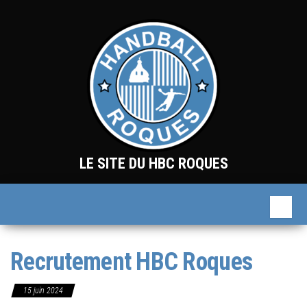
Skip
to
the
content
LE SITE DU HBC ROQUES
Recrutement HBC Roques
15 juin 2024