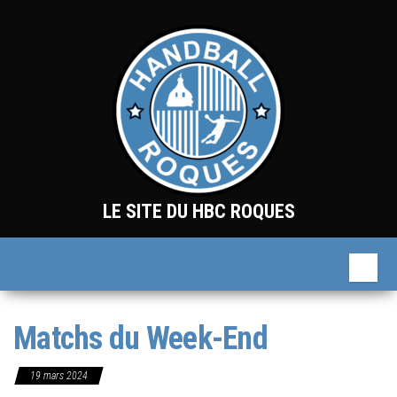
Skip
to
the
content
LE SITE DU HBC ROQUES
Matchs du Week-End
19 mars 2024