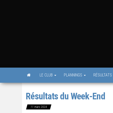
Skip
to
the
content
LE CLUB
PLANNINGS
RÉSULTATS
Résultats du Week-End
11 mars 2024