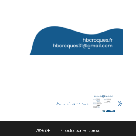
Match de la semaine
2026©HbcR - Propulsé par wordpress