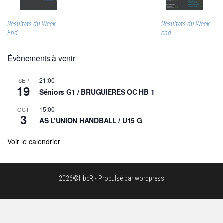
Résultats du Week-
Résultats du Week-
End
end
Évènements à venir
21:00
SEP
19
Séniors G1 / BRUGUIERES OC HB 1
15:00
OCT
3
AS L’UNION HANDBALL / U15 G
Voir le calendrier
2026©HbcR - Propulsé par wordpress