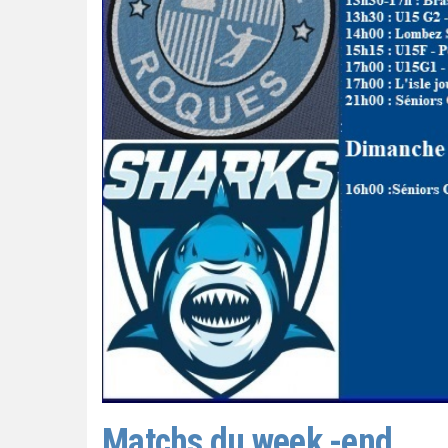
Matchs du week -end