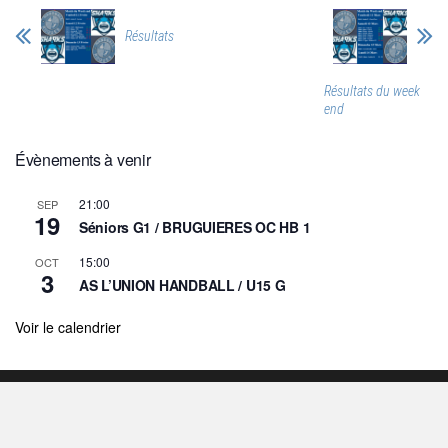
Résultats
Résultats du week
end
Évènements à venir
21:00
SEP
19
Séniors G1 / BRUGUIERES OC HB 1
15:00
OCT
3
AS L’UNION HANDBALL / U15 G
Voir le calendrier
2026©HbcR - Propulsé par wordpress