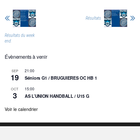
Résultats
Résultats du week
end.
Évènements à venir
21:00
SEP
19
Séniors G1 / BRUGUIERES OC HB 1
15:00
OCT
3
AS L’UNION HANDBALL / U15 G
Voir le calendrier
2026©HbcR - Propulsé par wordpress