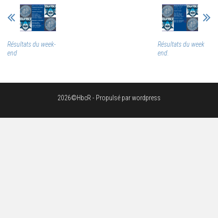
Résultats du week-
Résultats du week
end
end.
2026©HbcR - Propulsé par wordpress