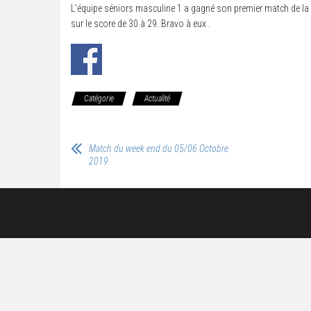
L’équipe séniors masculine 1 a gagné son premier match de la
sur le score de 30 à 29. Bravo à eux .
Catégorie
Actualité
Match du week end du 05/06 Octobre
2019