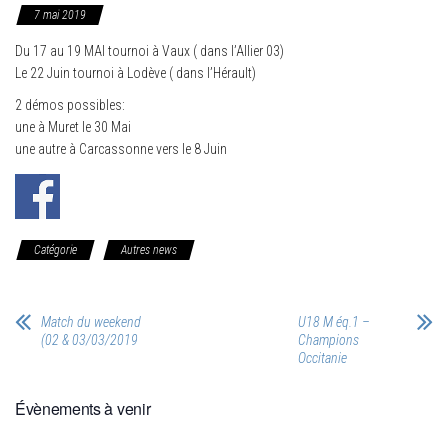
7 mai 2019
Du 17 au 19 MAI tournoi à Vaux ( dans l’Allier 03)
Le 22 Juin tournoi à Lodève ( dans l’Hérault)
2 démos possibles:
une à Muret le 30 Mai
une autre à Carcassonne vers le 8 Juin
Catégorie
Autres news
Match du weekend
U18 M éq.1 –
(02 & 03/03/2019
Champions
Occitanie
Évènements à venir