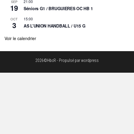
21:00
SEP
19
Séniors G1 / BRUGUIERES OC HB 1
15:00
OCT
3
AS L’UNION HANDBALL / U15 G
Voir le calendrier
2026©HbcR - Propulsé par wordpress