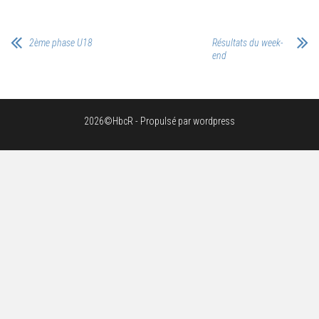
2ème phase U18
Résultats du week-
end
2026©HbcR - Propulsé par wordpress