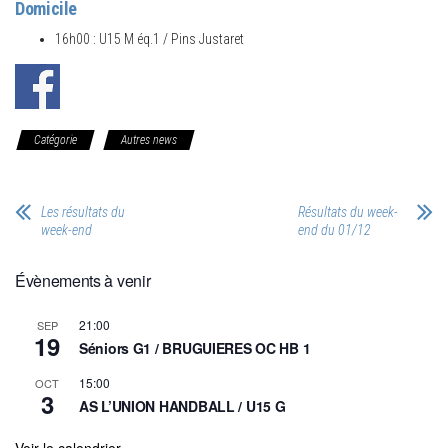
Domicile
16h00 : U15 M éq.1 / Pins Justaret
Catégorie
Autres news
Les résultats du
Résultats du week-
week-end
end du 01/12
Évènements à venir
21:00
SEP
19
Séniors G1 / BRUGUIERES OC HB 1
15:00
OCT
3
AS L’UNION HANDBALL / U15 G