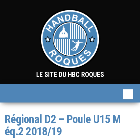
Skip
to
the
content
LE SITE DU HBC ROQUES
Régional D2 – Poule U15 M
éq.2 2018/19