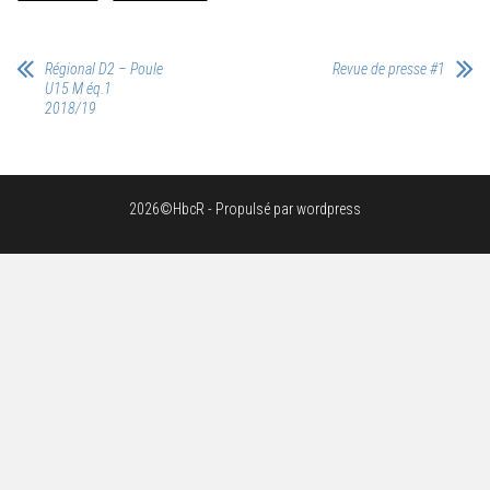
Régional D2 – Poule
Revue de presse #1
U15 M éq.1
2018/19
2026©HbcR - Propulsé par wordpress