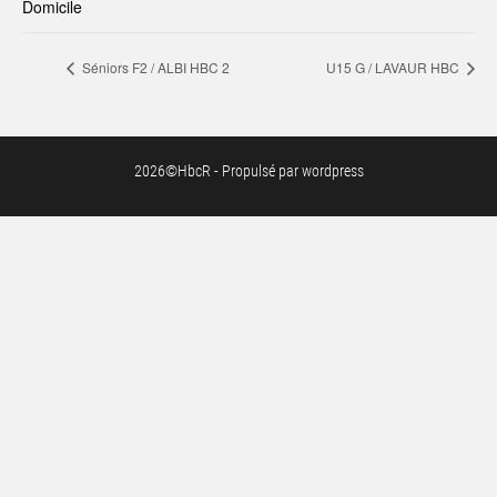
Domicile
Séniors F2 / ALBI HBC 2
U15 G / LAVAUR HBC
2026©HbcR - Propulsé par wordpress