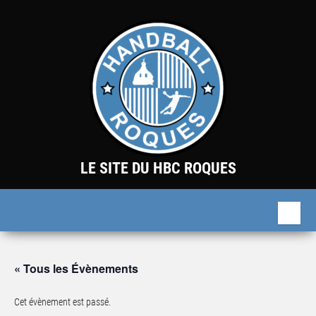
Skip
to
the
content
LE SITE DU HBC ROQUES
« Tous les Évènements
Cet évènement est passé.