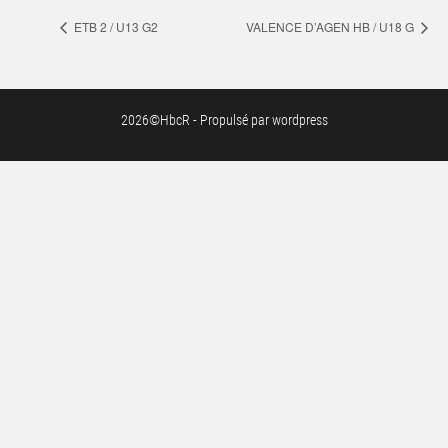
ETB 2 / U13 G2
VALENCE D’AGEN HB / U18 G
2026©HbcR - Propulsé par wordpress