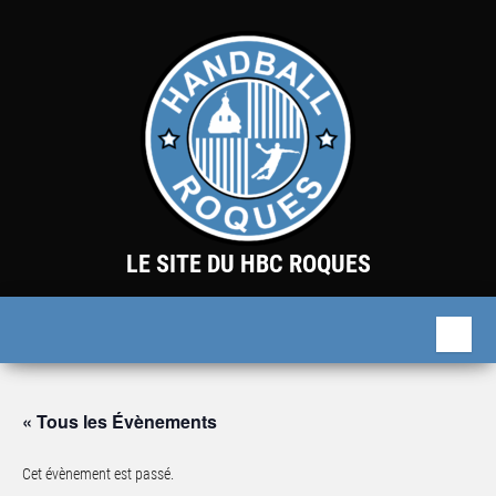
Skip
to
the
content
LE SITE DU HBC ROQUES
« Tous les Évènements
Cet évènement est passé.