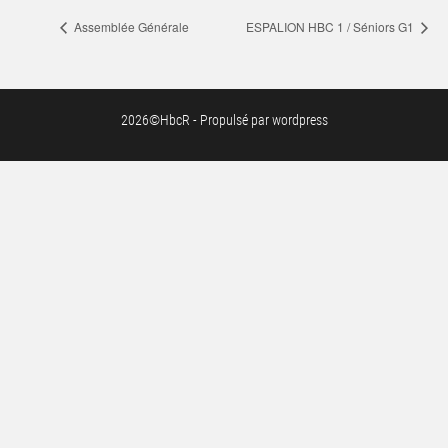
Assemblée Générale
ESPALION HBC 1 / Séniors G1
2026©HbcR - Propulsé par wordpress