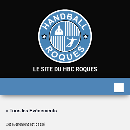
Skip
to
the
content
LE SITE DU HBC ROQUES
« Tous les Évènements
Cet évènement est passé.