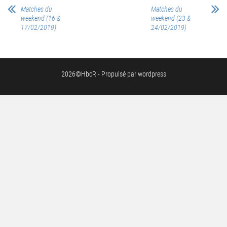
Matches du
Matches du
weekend (16 &
weekend (23 &
17/02/2019)
24/02/2019)
2026©HbcR - Propulsé par wordpress