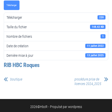
Télécharger
Télécharger
220
Taille du fichier
148.42 KB
Nombre de fichiers
1
Date de création
11 juillet 2022
Dernière mise à jour
13 juillet 2025
RIB HBC Roques
boutique
procédure prise de
licences 2024_2025
2026©HbcR - Propulsé par wordpress