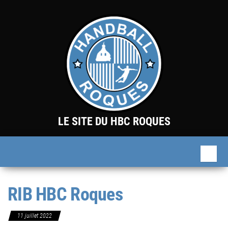
Skip
to
the
content
LE SITE DU HBC ROQUES
RIB HBC Roques
11 juillet 2022