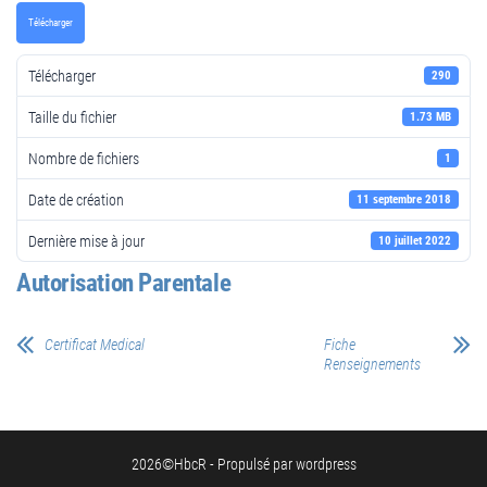
Télécharger
Télécharger
290
Taille du fichier
1.73 MB
Nombre de fichiers
1
Date de création
11 septembre 2018
Dernière mise à jour
10 juillet 2022
Autorisation Parentale
Certificat Medical
Fiche
Renseignements
2026©HbcR - Propulsé par wordpress