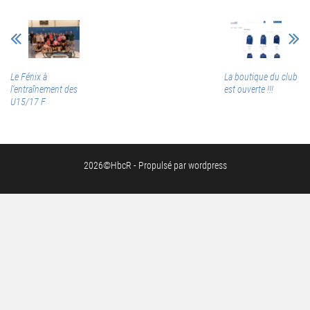
Le Fénix à
La boutique du club
l’entraînement des
est ouverte !!!
U15/17 F
2026©HbcR - Propulsé par wordpress