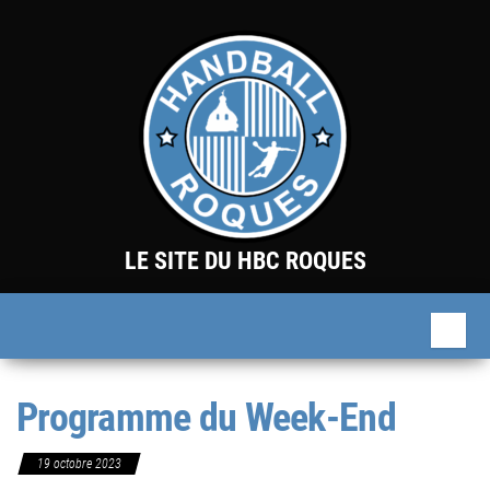
Skip
to
the
content
LE SITE DU HBC ROQUES
Programme du Week-End
19 octobre 2023