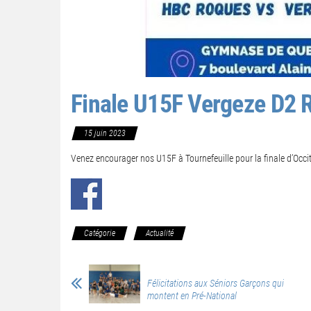
Finale U15F Vergeze D2 
15 juin 2023
Venez encourager nos U15F à Tournefeuille pour la finale d’Occi
Catégorie
Actualité
Félicitations aux Séniors Garçons qui
montent en Pré-National