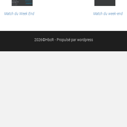
Match du Week End
Match du week-end
2026©HbcR - Propulsé par wordpress