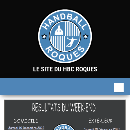
Skip
to
the
content
LE SITE DU HBC ROQUES