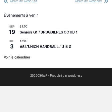
Match du Week-End
Match du Week-end
Évènements à venir
21:00
SEP
19
Séniors G1 / BRUGUIERES OC HB 1
15:00
OCT
3
AS L’UNION HANDBALL / U15 G
Voir le calendrier
2026©HbcR - Propulsé par wordpress