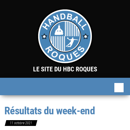
Skip
to
the
content
LE SITE DU HBC ROQUES
Résultats du week-end
11 octobre 2021