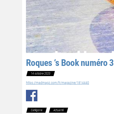
Roques ‘s Book numéro 3
14 octobre 2020
https://madmagz.com/fr/magazine/1814440
Catégorie
Actualité