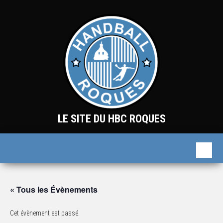
Skip
to
the
content
LE SITE DU HBC ROQUES
« Tous les Évènements
Cet évènement est passé.