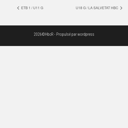
ETB 1 / U11 G
U18 G / LA SALVETAT HBC
2026©HbcR - Propulsé par wordpress