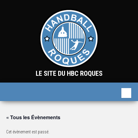
Skip
to
the
content
LE SITE DU HBC ROQUES
« Tous les Évènements
Cet évènement est passé.