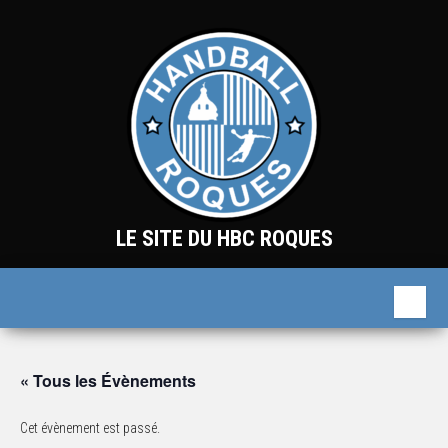
Skip
to
the
content
LE SITE DU HBC ROQUES
« Tous les Évènements
Cet évènement est passé.