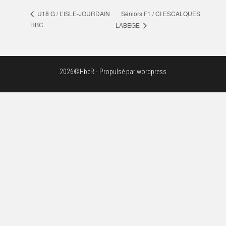
Séniors F1 / CI ESCALQUES
U18 G / L’ISLE-JOURDAIN
HBC
LABEGE
2026©HbcR - Propulsé par wordpress