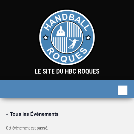
Skip
to
the
content
LE SITE DU HBC ROQUES
« Tous les Évènements
Cet évènement est passé.