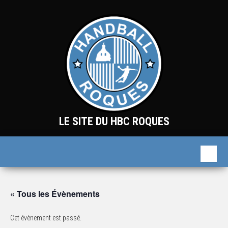
Skip
to
the
content
LE SITE DU HBC ROQUES
« Tous les Évènements
Cet évènement est passé.