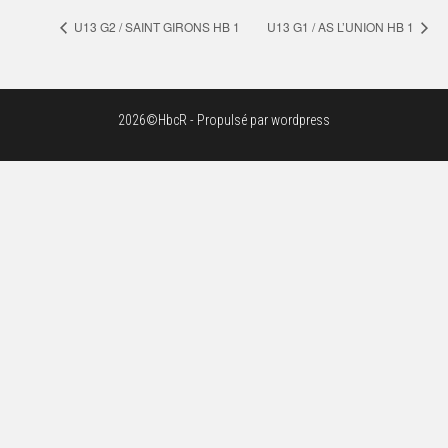
U13 G2 / SAINT GIRONS HB 1
U13 G1 / AS L’UNION HB 1
2026©HbcR - Propulsé par wordpress