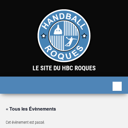
Skip
to
the
content
LE SITE DU HBC ROQUES
« Tous les Évènements
Cet évènement est passé.