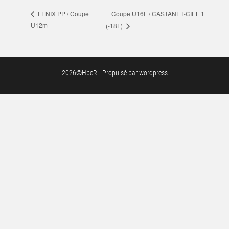
Coupe U16F / CASTANET-CIEL 1
FENIX PP / Coupe
U12m
(-18F)
2026©HbcR - Propulsé par wordpress