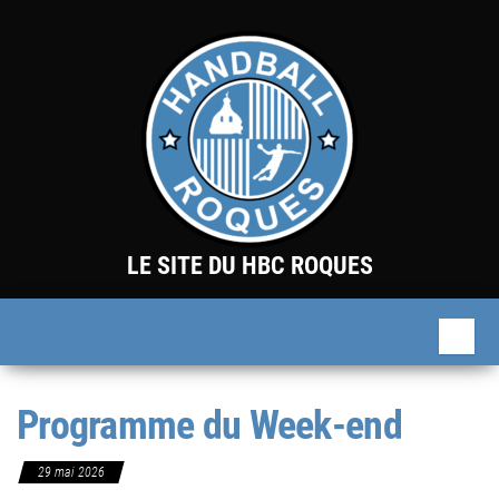
Skip
to
the
content
LE SITE DU HBC ROQUES
Programme du Week-end
29 mai 2026