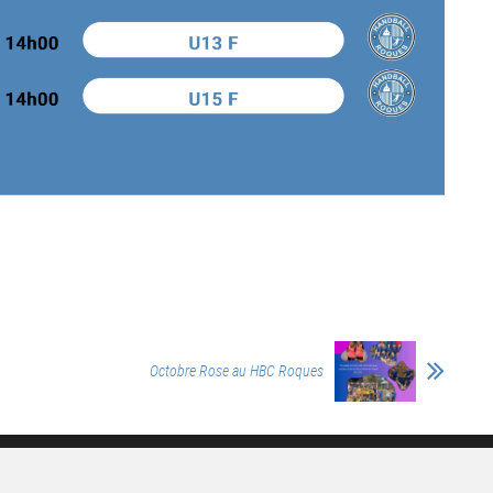
Octobre Rose au HBC Roques
2026©HbcR - Propulsé par wordpress